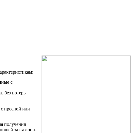
арактеристикам:
нные с
ь без потерь
 с пресной или
ля получения
ающей за вязкость.