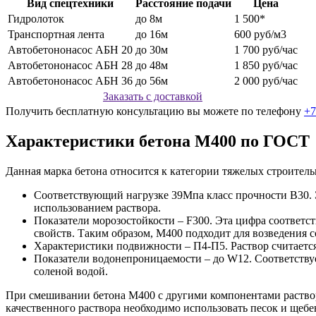
Вид спецтехники
Расстояние подачи
Цена
Гидролоток
до 8м
1 500*
Транспортная лента
до 16м
600 руб/м3
Автобетононасос АБН 20
до 30м
1 700 руб/час
Автобетононасос АБН 28
до 48м
1 850 руб/час
Автобетононасос АБН 36
до 56м
2 000 руб/час
Заказать с доставкой
Получить бесплатную консультацию вы можете по телефону
+7
Характеристики бетона М400 по ГОСТ
Данная марка бетона относится к категории тяжелых строител
Соответствующий нагрузке 39Мпа класс прочности B30. Э
использованием раствора.
Показатели морозостойкости – F300. Эта цифра соответств
свойств. Таким образом, М400 подходит для возведения
Характеристики подвижности – П4-П5. Раствор считаетс
Показатели водонепроницаемости – до W12. Соответствуе
соленой водой.
При смешивании бетона М400 с другими компонентами раствор
качественного раствора необходимо использовать песок и щебе