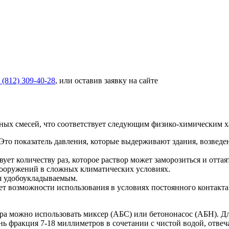
 (812) 309-40-28
, или оставив заявку на сайте
ьных смесей, что соответствует следующим физико-химическим х
то показатель давления, которые выдерживают здания, возведе
ует количеству раз, которое раствор может заморозиться и оттаят
 сооружений в сложных климатических условиях.
я удобоукладываемым.
т возможности использования в условиях постоянного контакта
а можно использовать миксер (АБС) или бетононасос (АБН). Д
нь фракция 7-18 миллиметров в сочетании с чистой водой, отвеч