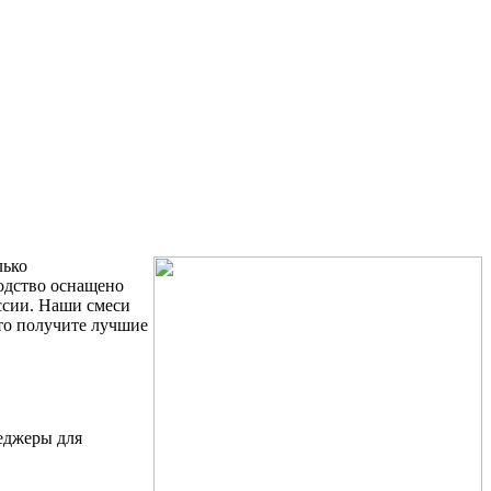
лько
одство оснащено
ссии. Наши смеси
 то получите лучшие
неджеры для